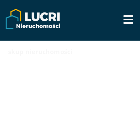
skup nieruchomości
Lucri Twój partner
w szybkiej sprzedaży
nieruchomości