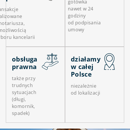
gotówka
nawet w 24
ansakcje
godziny
alizowane
od podpisania
notariusza,
umowy
możliwością
boru kancelarii
obsługa
działamy
prawna
w całej
Polsce
także przy
trudnych
niezależnie
sytuacjach
od lokalizacji
(długi,
komornik,
spadek)