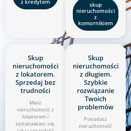
z kredytem
skup
nieruchomości
z
komornikiem
Skup
Skup
nieruchomości
nieruchomości
z lokatorem.
z długiem.
Sprzedaj bez
Szybkie
trudności
rozwiązanie
Twoich
Masz
problemów
nieruchomość z
lokatorem i
Posiadasz
zastanawiasz się,
nieruchomość
jak ją sprzedać?