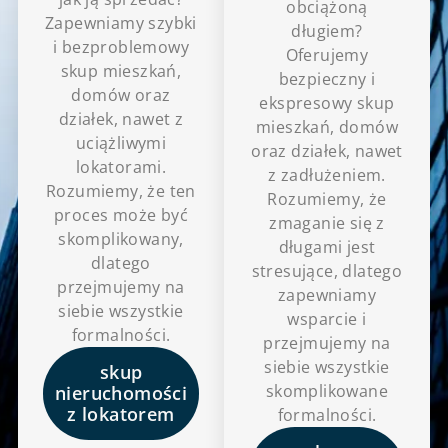
obciążoną
Zapewniamy szybki
długiem?
i bezproblemowy
Oferujemy
skup mieszkań,
bezpieczny i
domów oraz
ekspresowy skup
działek, nawet z
mieszkań, domów
uciążliwymi
oraz działek, nawet
lokatorami.
z zadłużeniem.
Rozumiemy, że ten
Rozumiemy, że
proces może być
zmaganie się z
skomplikowany,
długami jest
dlatego
stresujące, dlatego
przejmujemy na
zapewniamy
siebie wszystkie
wsparcie i
formalności.
przejmujemy na
siebie wszystkie
skup
skomplikowane
nieruchomości
z lokatorem
formalności.