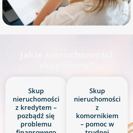
Jakie nieruchomości
skupujemy?
Skup
Skup
nieruchomości
nieruchomości
z kredytem –
z
pozbądź się
komornikiem
problemu
– pomoc w
finansowego
trudnej