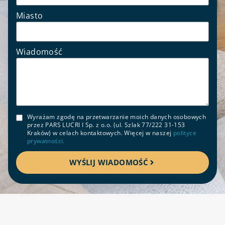
Miasto
Wiadomość
Wyrażam zgodę na przetwarzanie moich danych osobowych
przez PARS LUCRI I Sp. z o.o. (ul. Szlak 77/222 31-153
Kraków) w celach kontaktowych. Więcej w naszej
polityce
prywatności.
WYŚLIJ WIADOMOŚĆ