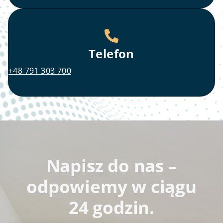
Telefon
+48 791 303 700
Napisz do nas –
odpowiemy w ciągu
24 godzin.