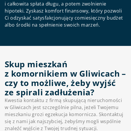
i całkowita spłata długu, a potem zwolnienie
hipoteki. Zyskasz komfort finansowy, który pozwoli
Ci odzyskać satysfakcjonujący comiesięczny budżet
albo środki na spełnienie swoich marzeń.
Skup mieszkań
z komornikiem w Gliwicach –
czy to możliwe, żeby wyjść
ze spirali zadłużenia?
Kwestia kontaktu z firmą skupującą nieruchomości
w Gliwicach jest szczególnie pilna, jeżeli Twojemu
mieszkaniu grozi egzekucja komornicza. Skontaktuj
się z nami jak najszybciej, żebyśmy mogli wspólnie
znaleźć wyjście z Twojej trudnej sytuacji.