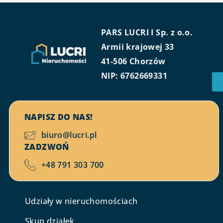
PARS LUCRI I Sp. z o.o.
Armii krajowej 33
41-506 Chorzów
NIP: 6762669331
NAPISZ DO NAS!
biuro@lucri.pl
ZADZWOŃ
+48 791 303 700
Udziały w nieruchomościach
Skup działek