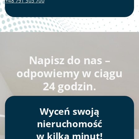
+48 791 303 700
Napisz do nas –
odpowiemy w ciągu
24 godzin.
Wyceń swoją
nieruchomość
w kilka minut!