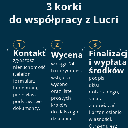
3 korki
do współpracy z Lucri
1
2
3
Kontakt
Finalizac
Wycena
i wypłata
zgłaszasz
w ciągu 24
nieruchomość
środków
h otrzymujesz
(telefon,
wstępną
podpis
formularz
wycenę
aktu
lub e-mail),
oraz listę
notarialnego,
przesyłasz
prostych
spłata
podstawowe
kroków
zobowiązań
dokumenty.
do dalszego
i przeniesienie
działania.
własności.
Otrzymujesz