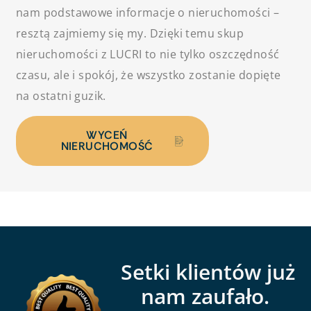
nam podstawowe informacje o nieruchomości –
resztą zajmiemy się my. Dzięki temu skup
nieruchomości z LUCRI to nie tylko oszczędność
czasu, ale i spokój, że wszystko zostanie dopięte
na ostatni guzik.
WYCEŃ
NIERUCHOMOŚĆ
Setki klientów już
nam zaufało.