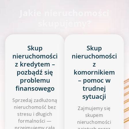
Jakie nieruchomości
skupujemy?
Skup
Skup
nieruchomości
nieruchomości
z kredytem –
z
pozbądź się
komornikiem
problemu
– pomoc w
finansowego
trudnej
sytuacji
Sprzedaj zadłużoną
nieruchomość bez
Zajmujemy się
stresu i długich
skupem
formalności —
nieruchomości
przejmujemy całą