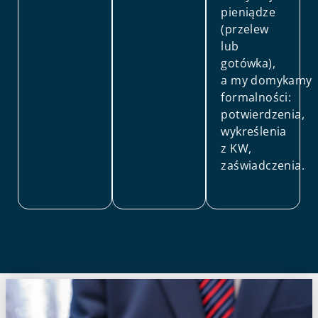
pieniądze
(przelew
lub
gotówka),
a my domykamy
formalności:
potwierdzenia,
wykreślenia
z KW,
zaświadczenia.