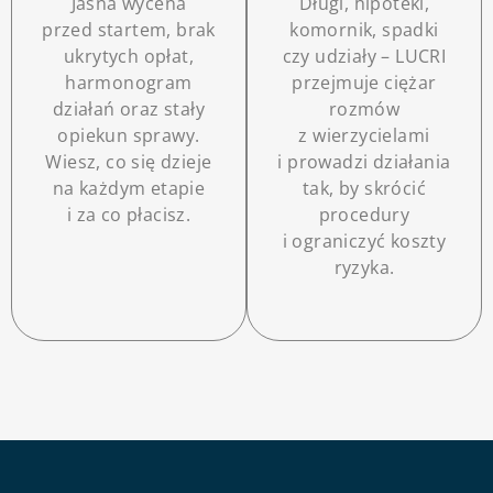
Jasna wycena
Długi, hipoteki,
przed startem, brak
komornik, spadki
ukrytych opłat,
czy udziały – LUCRI
harmonogram
przejmuje ciężar
działań oraz stały
rozmów
opiekun sprawy.
z wierzycielami
Wiesz, co się dzieje
i prowadzi działania
na każdym etapie
tak, by skrócić
i za co płacisz.
procedury
i ograniczyć koszty
ryzyka.