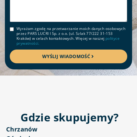
Wyrażam zgodę na przetwarzanie moich danych osobowych
przez PARS LUCRI I Sp. z o.o. (ul. Szlak 77/222 31-153
Kraków) w celach kontaktowych. Więcej w naszej
polityce
prywatności.
WYŚLIJ WIADOMOŚĆ
Gdzie skupujemy?
Chrzanów