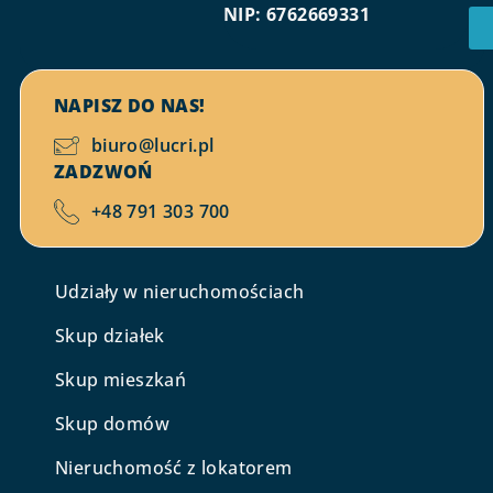
NIP: 6762669331
NAPISZ DO NAS!
biuro@lucri.pl
ZADZWOŃ
+48 791 303 700
Udziały w nieruchomościach
Skup działek
Skup mieszkań
Skup domów
Nieruchomość z lokatorem