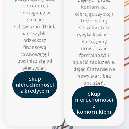
zajętych przez
procedurę i
komornika,
pomagamy w
oferując szybką i
spłacie
bezpieczną
zobowiązań. Dzięki
sprzedaż bez
nam szybko
ryzyka licytacji.
odzyskasz
Pomagamy
finansową
uregulować
równowagę i
formalności i
uwolnisz się od
spłacić zadłużenie,
wierzycieli.
dając Ci szansę na
nowy start bez
skup
obciążeń.
nieruchomości
z kredytem
skup
nieruchomości
z
komornikiem