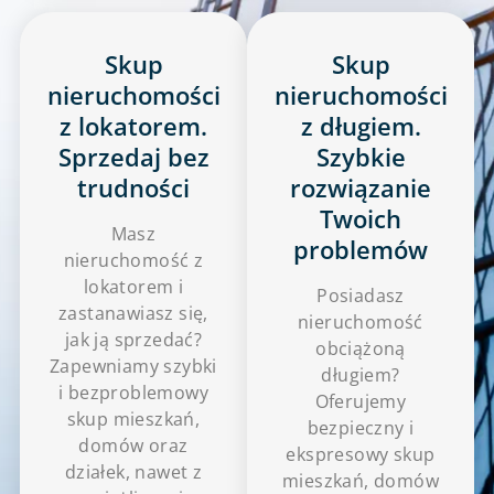
Skup
Skup
nieruchomości
nieruchomości
z lokatorem.
z długiem.
Sprzedaj bez
Szybkie
trudności
rozwiązanie
Twoich
Masz
problemów
nieruchomość z
lokatorem i
Posiadasz
zastanawiasz się,
nieruchomość
jak ją sprzedać?
obciążoną
Zapewniamy szybki
długiem?
i bezproblemowy
Oferujemy
skup mieszkań,
bezpieczny i
domów oraz
ekspresowy skup
działek, nawet z
mieszkań, domów