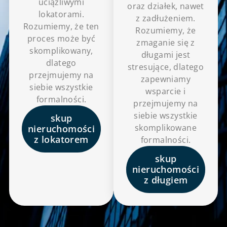
uciążliwymi
oraz działek, nawet
lokatorami.
z zadłużeniem.
Rozumiemy, że ten
Rozumiemy, że
proces może być
zmaganie się z
skomplikowany,
długami jest
dlatego
stresujące, dlatego
przejmujemy na
zapewniamy
siebie wszystkie
wsparcie i
formalności.
przejmujemy na
siebie wszystkie
skup
skomplikowane
nieruchomości
z lokatorem
formalności.
skup
nieruchomości
z długiem