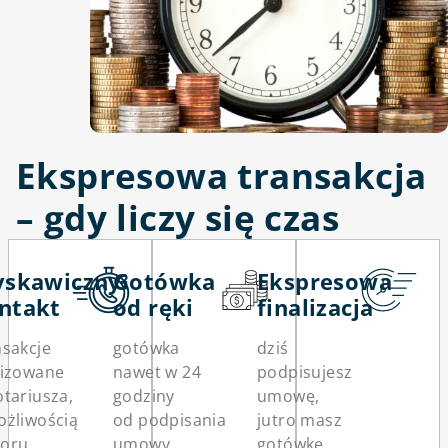
Ekspresowa transakcja
– gdy liczy się czas
yskawiczny
Gotówka
Ekspresowa
ntakt
od ręki
finalizacja
nsakcje
gotówka
dziś
lizowane
nawet w 24
podpisujesz
otariusza,
godziny
umowę,
ożliwością
od podpisania
jutro masz
oru
umowy
gotówkę