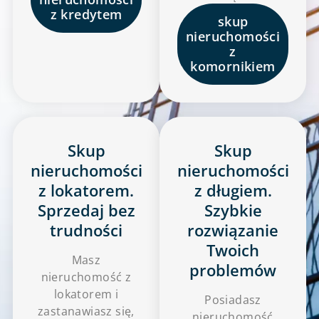
z kredytem
skup
nieruchomości
z
komornikiem
Skup
Skup
nieruchomości
nieruchomości
z lokatorem.
z długiem.
Sprzedaj bez
Szybkie
trudności
rozwiązanie
Twoich
Masz
problemów
nieruchomość z
lokatorem i
Posiadasz
zastanawiasz się,
nieruchomość