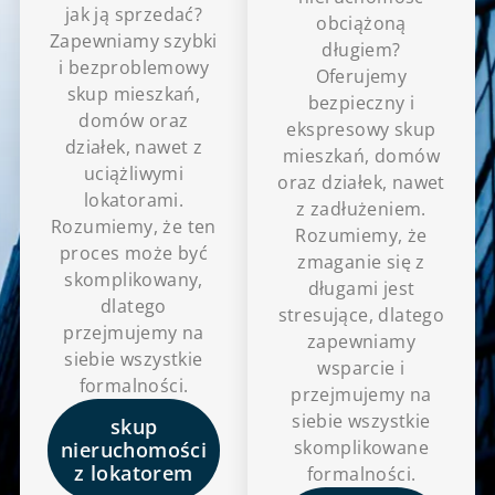
jak ją sprzedać?
obciążoną
Zapewniamy szybki
długiem?
i bezproblemowy
Oferujemy
skup mieszkań,
bezpieczny i
domów oraz
ekspresowy skup
działek, nawet z
mieszkań, domów
uciążliwymi
oraz działek, nawet
lokatorami.
z zadłużeniem.
Rozumiemy, że ten
Rozumiemy, że
proces może być
zmaganie się z
skomplikowany,
długami jest
dlatego
stresujące, dlatego
przejmujemy na
zapewniamy
siebie wszystkie
wsparcie i
formalności.
przejmujemy na
siebie wszystkie
skup
skomplikowane
nieruchomości
z lokatorem
formalności.