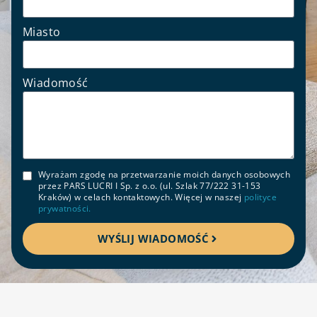
Miasto
Wiadomość
Wyrażam zgodę na przetwarzanie moich danych osobowych
przez PARS LUCRI I Sp. z o.o. (ul. Szlak 77/222 31-153
Kraków) w celach kontaktowych. Więcej w naszej
polityce
prywatności.
WYŚLIJ WIADOMOŚĆ