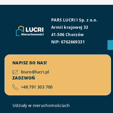
PARS LUCRI I Sp. z o.o.
Armii krajowej 33
41-506 Chorzów
NIP: 6762669331
NAPISZ DO NAS!
biuro@lucri.pl
ZADZWOŃ
+48 791 303 700
Udziały w nieruchomościach