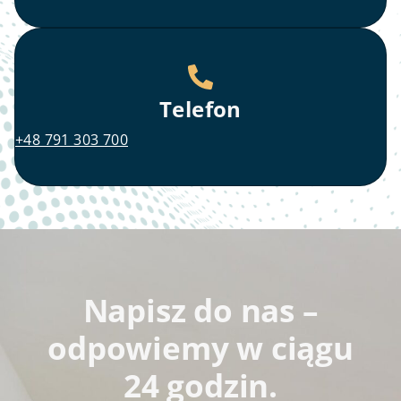
Telefon
+48 791 303 700
Napisz do nas –
odpowiemy w ciągu
24 godzin.