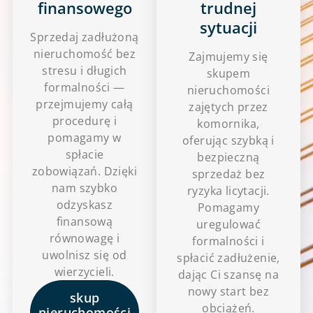
finansowego
trudnej
sytuacji
Sprzedaj zadłużoną
nieruchomość bez
Zajmujemy się
stresu i długich
skupem
formalności —
nieruchomości
przejmujemy całą
zajętych przez
procedurę i
komornika,
pomagamy w
oferując szybką i
spłacie
bezpieczną
zobowiązań. Dzięki
sprzedaż bez
nam szybko
ryzyka licytacji.
odzyskasz
Pomagamy
finansową
uregulować
równowagę i
formalności i
uwolnisz się od
spłacić zadłużenie,
wierzycieli.
dając Ci szansę na
nowy start bez
skup
obciążeń.
nieruchomości